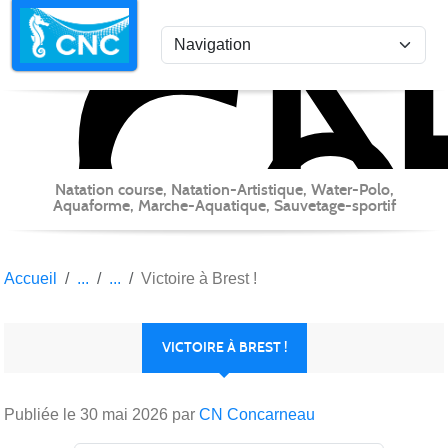
C
Co
Panneau de gestion des cookies
Natation course, Natation-Artistique, Water-Polo,
Aquaforme, Marche-Aquatique, Sauvetage-sportif
Accueil
Victoire à Brest !
VICTOIRE À BREST !
Publiée le
30 mai 2026
par
CN Concarneau