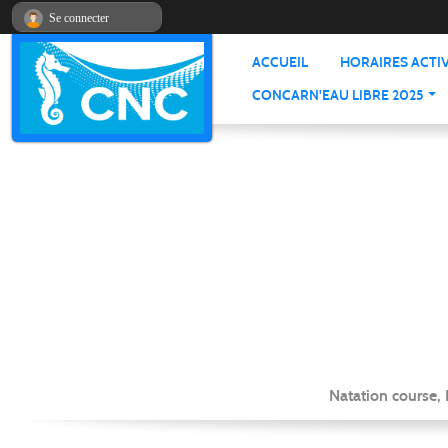
Panneau de gestion des cookies
Se connecter
ACCUEIL
HORAIRES ACTIV
CONCARN'EAU LIBRE 2025
Natation course,