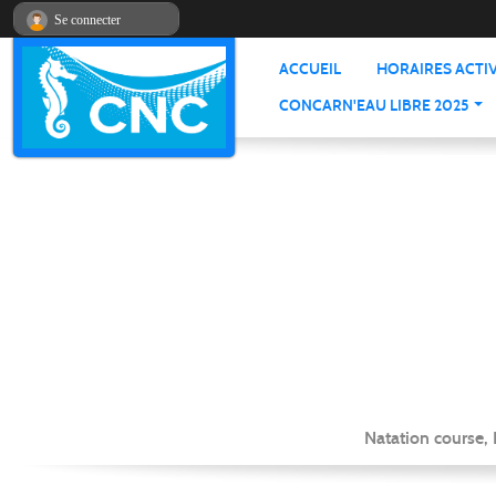
Panneau de gestion des cookies
Se connecter
ACCUEIL
HORAIRES ACTIV
CONCARN'EAU LIBRE 2025
Natation course,