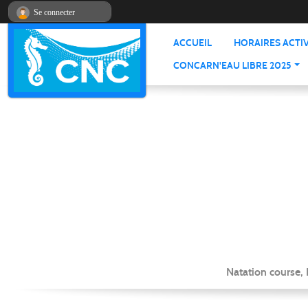
Panneau de gestion des cookies
Se connecter
ACCUEIL
HORAIRES ACTIV
CONCARN'EAU LIBRE 2025
Natation course,