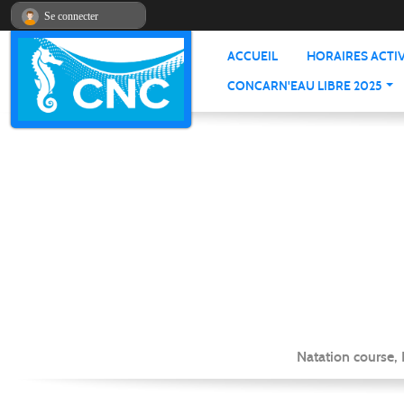
Panneau de gestion des cookies
Se connecter
ACCUEIL
HORAIRES ACTIV
CONCARN'EAU LIBRE 2025
Natation course,