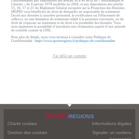
Conformément aux dispositions des articles 38 à 40 de la loi « Informatique et
Libertés » du 6 janvier 1978 modifiée en 2004, et aux dispositions des articles
15, 16, 17 et 21 du Règlement Général européen sur la Protection des Données
(RGPD) vous bénéficiez du droit de demander au responsable du traitement
l'accès aux données à caractère personnel, la rectification ou l'effacement de
celles-ci, ou une limitation du traitement relatif à la personne concernée, ou du
droit de s'opposer au traitement et du droit à la portabilité des données. Vous
avez également la possibilité d’introduire une réclamation auprès d’une autorité
de contrôle comme la CNIL.
Pour plus de détails, nous vous invitons à consulter notre Politique de
Confidentialité :
https://www.sportsregions.fr/politique-de-confidentialite
J'ai déjà un compte
SPORTS
REGIONS
Charte cookies
Informations légales
Gestion des cookies
Signaler un contenu